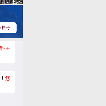
家挂号
科主
！
您